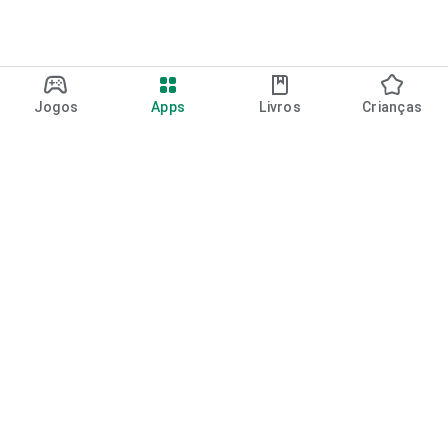
Jogos
Apps
Livros
Crianças
Google Play
Play Pass
Pontos do Play Points
Vales-presente
Resgatar
Política de reembolso