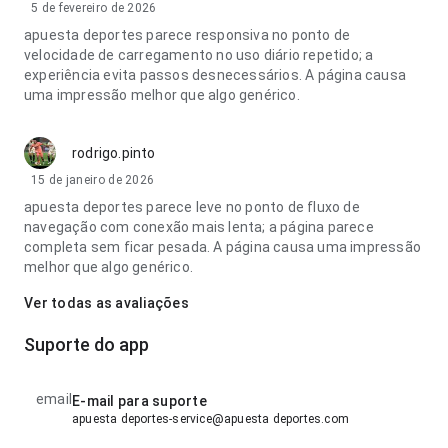
5 de fevereiro de 2026
apuesta deportes parece responsiva no ponto de
velocidade de carregamento no uso diário repetido; a
experiência evita passos desnecessários. A página causa
uma impressão melhor que algo genérico.
rodrigo.pinto
15 de janeiro de 2026
apuesta deportes parece leve no ponto de fluxo de
navegação com conexão mais lenta; a página parece
completa sem ficar pesada. A página causa uma impressão
melhor que algo genérico.
Ver todas as avaliações
Suporte do app
email
E-mail para suporte
apuesta deportes-service@apuesta deportes.com