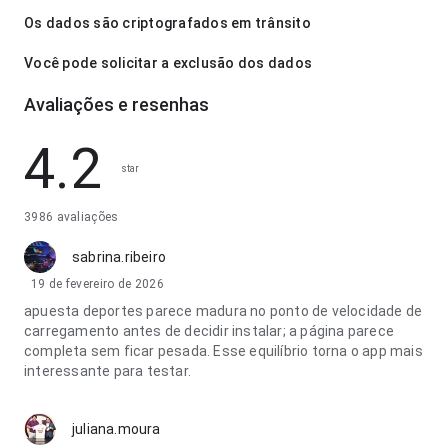
Os dados são criptografados em trânsito
Você pode solicitar a exclusão dos dados
Avaliações e resenhas
4.2
star
3986 avaliações
sabrina.ribeiro
19 de fevereiro de 2026
apuesta deportes parece madura no ponto de velocidade de
carregamento antes de decidir instalar; a página parece
completa sem ficar pesada. Esse equilíbrio torna o app mais
interessante para testar.
juliana.moura