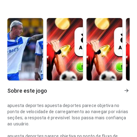
Sobre este jogo
apuesta deportes apuesta deportes parece objetiva no
ponto de velocidade de carregamento ao navegar por várias
seções; a resposta é previsível. Isso passa mais confiança
ao usuário.
apuesta deportes parece objetiva no ponto de fluxo de