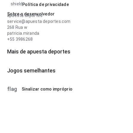
shield
Política de privacidade
Sobre o desenvolvedor
apuesta deportes
service@apuesta deportes.com
268 Rua w
patricia.miranda
+55 3986268
Mais de apuesta deportes
Jogos semelhantes
flag
Sinalizar como impróprio