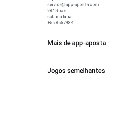
service@app-aposta.com
984 Rua e
sabrina.lima
+55 8557984
Mais de app-aposta
Jogos semelhantes