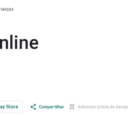
rianças
nline
lay Store
Compartilhar
Adicionar à lista de desej