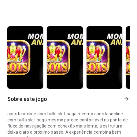
Sobre este jogo
apostasonline com bulls slot paga mesmo apostasonline
com bulls slot paga mesmo parece confortável no ponto de
fluxo de navegação com conexão mais lenta; a estrutura
deixa claro o próximo passo. A experiência combina bem