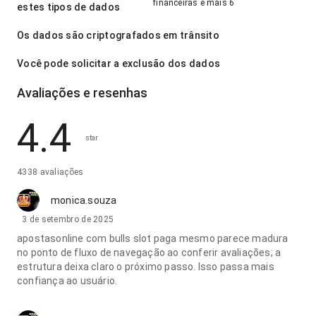
financeiras e mais 6
estes tipos de dados
Os dados são criptografados em trânsito
Você pode solicitar a exclusão dos dados
Avaliações e resenhas
4.4
star
4338 avaliações
monica.souza
3 de setembro de 2025
apostasonline com bulls slot paga mesmo parece madura
no ponto de fluxo de navegação ao conferir avaliações; a
estrutura deixa claro o próximo passo. Isso passa mais
confiança ao usuário.