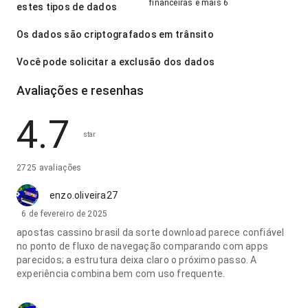
financeiras e mais 6
estes tipos de dados
Os dados são criptografados em trânsito
Você pode solicitar a exclusão dos dados
Avaliações e resenhas
4.7
star
2725 avaliações
enzo.oliveira27
6 de fevereiro de 2025
apostas cassino brasil da sorte download parece confiável
no ponto de fluxo de navegação comparando com apps
parecidos; a estrutura deixa claro o próximo passo. A
experiência combina bem com uso frequente.