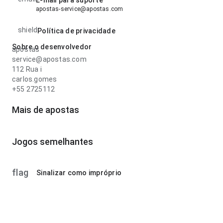
E-mail para suporte
apostas-service@apostas.com
shield
Política de privacidade
Sobre o desenvolvedor
apostas
service@apostas.com
112 Rua i
carlos.gomes
+55 2725112
Mais de apostas
Jogos semelhantes
flag
Sinalizar como impróprio