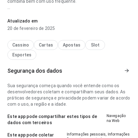
combina bem com uso frequente.
apostas cassino brasil da sorte download parece fácil de
entender no ponto de velocidade de carregamento no uso
Atualizado em
diário repetido; as ações importantes continuam visíveis.
20 de fevereiro de 2025
Isso passa mais confiança ao usuário.
Cassino
Cartas
Apostas
Slot
Esportes
Segurança dos dados
Sua segurança começa quando você entende como os
desenvolvedores coletam e compartilham seus dados. As
práticas de segurança e privacidade podem variar de acordo
com o uso, a região e a idade.
Navegação
Este app pode compartilhar estes tipos de
na Web
dados com terceiros
Informações pessoais, Informações
Este app pode coletar