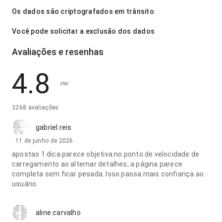
Os dados são criptografados em trânsito
Você pode solicitar a exclusão dos dados
Avaliações e resenhas
4.8
star
3268 avaliações
gabriel.reis
11 de junho de 2026
apostas 1 dica parece objetiva no ponto de velocidade de
carregamento ao alternar detalhes; a página parece
completa sem ficar pesada. Isso passa mais confiança ao
usuário.
aline.carvalho