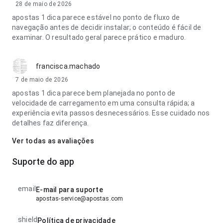
28 de maio de 2026
apostas 1 dica parece estável no ponto de fluxo de
navegação antes de decidir instalar; o conteúdo é fácil de
examinar. O resultado geral parece prático e maduro.
francisca.machado
7 de maio de 2026
apostas 1 dica parece bem planejada no ponto de
velocidade de carregamento em uma consulta rápida; a
experiência evita passos desnecessários. Esse cuidado nos
detalhes faz diferença.
Ver todas as avaliações
Suporte do app
email
E-mail para suporte
apostas-service@apostas.com
shield
Política de privacidade