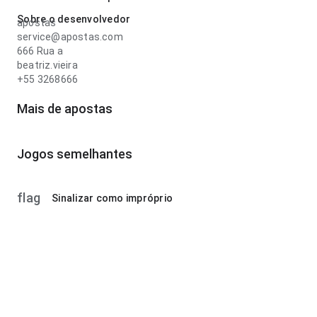
Sobre o desenvolvedor
apostas
service@apostas.com
666 Rua a
beatriz.vieira
+55 3268666
Mais de apostas
Jogos semelhantes
flag
Sinalizar como impróprio