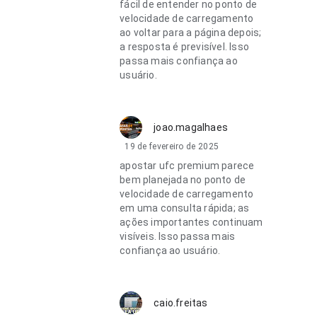
fácil de entender no ponto de
velocidade de carregamento
ao voltar para a página depois;
a resposta é previsível. Isso
passa mais confiança ao
usuário.
joao.magalhaes
19 de fevereiro de 2025
apostar ufc premium parece
bem planejada no ponto de
velocidade de carregamento
em uma consulta rápida; as
ações importantes continuam
visíveis. Isso passa mais
confiança ao usuário.
caio.freitas