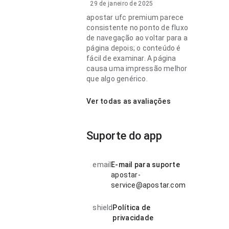
29 de janeiro de 2025
apostar ufc premium parece
consistente no ponto de fluxo
de navegação ao voltar para a
página depois; o conteúdo é
fácil de examinar. A página
causa uma impressão melhor
que algo genérico.
Ver todas as avaliações
Suporte do app
email
E-mail para suporte
apostar-
service@apostar.com
shield
Política de
privacidade