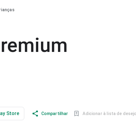
rianças
 premium
lay Store
Compartilhar
Adicionar à lista de desej