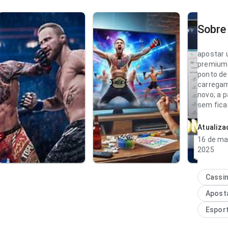
Sobre 
apostar 
premium 
ponto de
carregam
novo; a 
sem fica
quer dec
instalar.
Atualiz
16 de ma
apostar 
2025
objetiva 
navegaçã
a estrutu
Cassi
passo. A
Apost
rapidamen
Espor