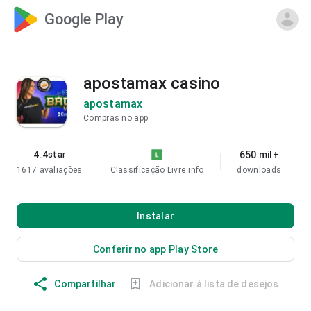
Google Play
apostamax casino
apostamax
Compras no app
4.4
650 mil+
star
1617 avaliações
Classificação Livre
info
downloads
Instalar
Conferir no app Play Store
Compartilhar
Adicionar à lista de desejos