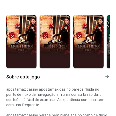
Sobre este jogo
apostamax casino apostamax casino parece fluida no
ponto de fluxo de navegação em uma consulta rápida; o
conteúdo é fácil de examinar. A experiência combina bem
com uso frequente.
apostamax casino parece bem planejada no ponto de fluxo