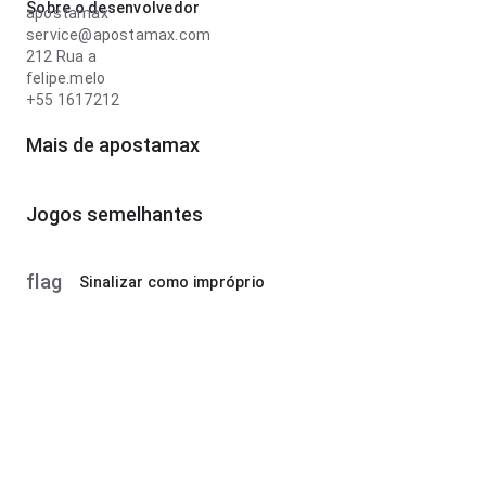
Sobre o desenvolvedor
apostamax
service@apostamax.com
212 Rua a
felipe.melo
+55 1617212
Mais de apostamax
Jogos semelhantes
flag
Sinalizar como impróprio