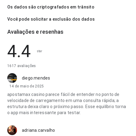
Os dados são criptografados em trânsito
Você pode solicitar a exclusão dos dados
Avaliações e resenhas
4.4
star
1617 avaliações
diego.mendes
14 de maio de 2025
apostamax casino parece fácil de entender no ponto de
velocidade de carregamento em uma consulta rápida; a
estrutura deixa claro o próximo passo. Esse equilíbrio torna
o app mais interessante para testar.
adriana.carvalho