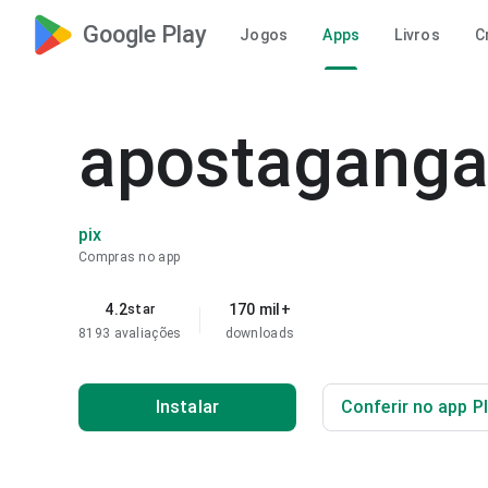
Google Play
Jogos
Apps
Livros
C
apostaganga
pix
Compras no app
4.2
170 mil+
star
8193 avaliações
downloads
Instalar
Conferir no app P