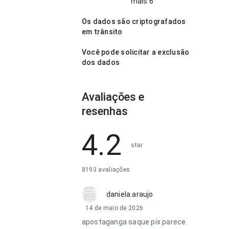
mais 6
Os dados são criptografados
em trânsito
Você pode solicitar a exclusão
dos dados
Avaliações e
resenhas
4.2
star
8193 avaliações
daniela.araujo
14 de maio de 2026
apostaganga saque pix parece