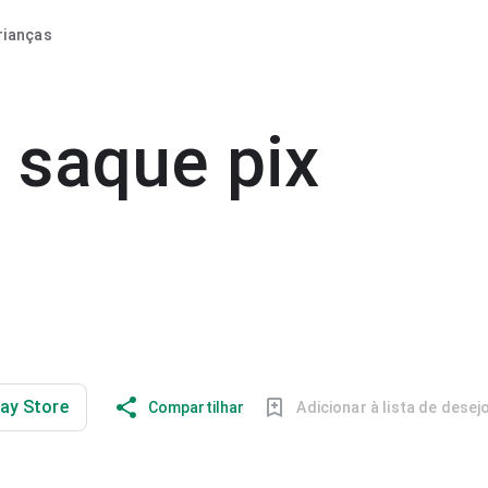
rianças
 saque pix
lay Store
Compartilhar
Adicionar à lista de desej