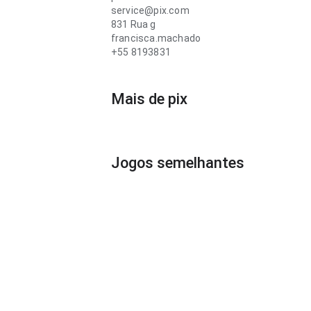
service@pix.com
831 Rua g
francisca.machado
+55 8193831
Mais de pix
Jogos semelhantes