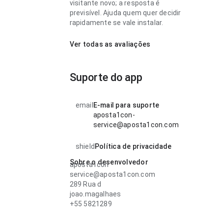
visitante novo; a resposta é
previsível. Ajuda quem quer decidir
rapidamente se vale instalar.
Ver todas as avaliações
Suporte do app
email
E-mail para suporte
aposta1con-
service@aposta1con.com
shield
Política de privacidade
Sobre o desenvolvedor
aposta1con
service@aposta1con.com
289 Rua d
joao.magalhaes
+55 5821289