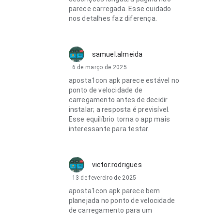
parece carregada. Esse cuidado
nos detalhes faz diferença.
samuel.almeida
6 de março de 2025
aposta1con apk parece estável no
ponto de velocidade de
carregamento antes de decidir
instalar; a resposta é previsível.
Esse equilíbrio torna o app mais
interessante para testar.
victor.rodrigues
13 de fevereiro de 2025
aposta1con apk parece bem
planejada no ponto de velocidade
de carregamento para um