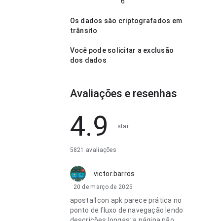
6
Os dados são criptografados em
trânsito
Você pode solicitar a exclusão
dos dados
Avaliações e resenhas
4.9
star
5821 avaliações
victor.barros
20 de março de 2025
aposta1con apk parece prática no
ponto de fluxo de navegação lendo
descrições longas; a página não