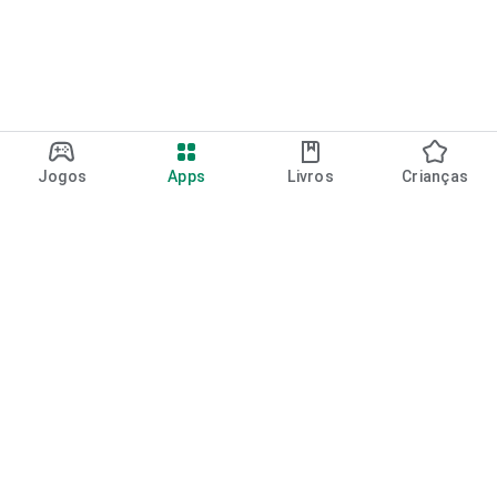
Jogos
Apps
Livros
Crianças
Google Play
Play Pass
Pontos do Play Points
Vales-presente
Resgatar