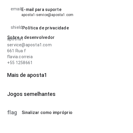
email
E-mail para suporte
aposta1-service@aposta1.com
shield
Política de privacidade
Sobre o desenvolvedor
aposta1
service@aposta1.com
661 Rua f
flavia.correia
+55 1258661
Mais de aposta1
Jogos semelhantes
flag
Sinalizar como impróprio