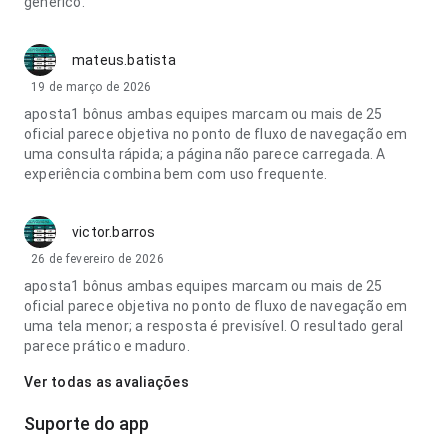
genérico.
mateus.batista
19 de março de 2026
aposta1 bônus ambas equipes marcam ou mais de 25
oficial parece objetiva no ponto de fluxo de navegação em
uma consulta rápida; a página não parece carregada. A
experiência combina bem com uso frequente.
victor.barros
26 de fevereiro de 2026
aposta1 bônus ambas equipes marcam ou mais de 25
oficial parece objetiva no ponto de fluxo de navegação em
uma tela menor; a resposta é previsível. O resultado geral
parece prático e maduro.
Ver todas as avaliações
Suporte do app