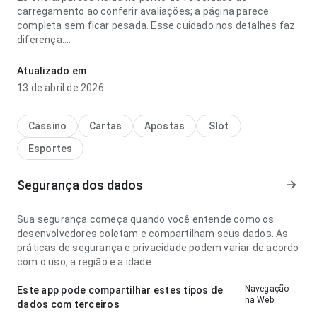
carregamento ao conferir avaliações; a página parece
completa sem ficar pesada. Esse cuidado nos detalhes faz
diferença.
aposta1 bônus ambas equipes marcam ou mais de 25
Atualizado em
oficial parece fluida no ponto de fluxo de navegação no uso
13 de abril de 2026
diário repetido; o conteúdo é fácil de examinar. Ajuda quem
quer decidir rapidamente se vale instalar.
Cassino
Cartas
Apostas
Slot
Esportes
Segurança dos dados
Sua segurança começa quando você entende como os
desenvolvedores coletam e compartilham seus dados. As
práticas de segurança e privacidade podem variar de acordo
com o uso, a região e a idade.
Navegação
Este app pode compartilhar estes tipos de
na Web
dados com terceiros