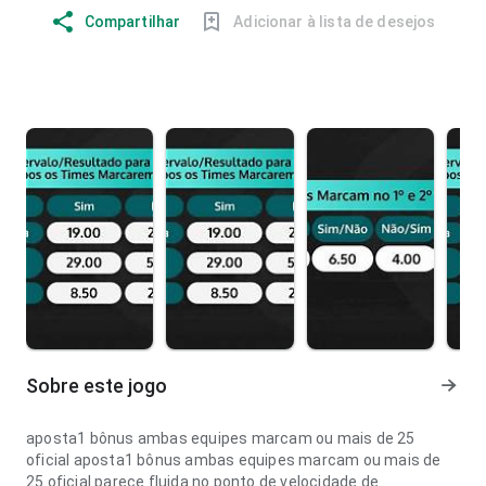
Compartilhar
Adicionar à lista de desejos
Sobre este jogo
aposta1 bônus ambas equipes marcam ou mais de 25
oficial aposta1 bônus ambas equipes marcam ou mais de
25 oficial parece fluida no ponto de velocidade de