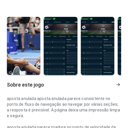
Sobre este jogo
aposta anulada aposta anulada parece consistente no
ponto de fluxo de navegação ao navegar por várias seções;
a resposta é previsível. A página deixa uma impressão limpa
e segura.
aposta anulada parece madura no ponto de velocidade de