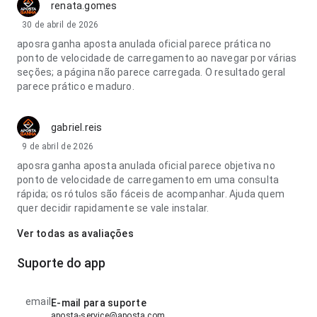
renata.gomes
30 de abril de 2026
aposra ganha aposta anulada oficial parece prática no
ponto de velocidade de carregamento ao navegar por várias
seções; a página não parece carregada. O resultado geral
parece prático e maduro.
gabriel.reis
9 de abril de 2026
aposra ganha aposta anulada oficial parece objetiva no
ponto de velocidade de carregamento em uma consulta
rápida; os rótulos são fáceis de acompanhar. Ajuda quem
quer decidir rapidamente se vale instalar.
Ver todas as avaliações
Suporte do app
email
E-mail para suporte
aposta-service@aposta.com