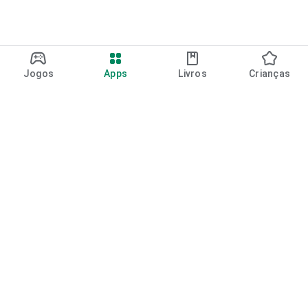
Jogos
Apps
Livros
Crianças
Google Play
Play Pass
Pontos do Play Points
Vales-presente
Resgatar
Política de reembolso