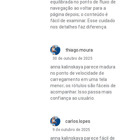
equilibrada no ponto de fluxo de
navegação ao voltar para a
página depois; o conteúdo é
fácil de examinar. Esse cuidado
nos detalhes faz diferença.
thiago.moura
30 de outubro de 2025
anna kalinskaya parece madura
no ponto de velocidade de
carregamento em uma tela
menor; os rótulos são fáceis de
acompanhar. Isso passa mais
confiança ao usuário.
carlos.lopes
9 de outubro de 2025
anna kalinskaya parece fácil de