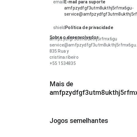
email
E-mail para suporte
amfpzydfgf3utm8ukthj5rfmx6gu-
service@amfpzydfgf3utm8ukthj5r
shield
Política de privacidade
Sobre o desenvolvedor
amfpzydfgf3utm8ukthj5rfmx6gu
service@amfpzydfgf3utm8ukthj5rfmx6gu
835 Rua y
cristina.ribeiro
+55 1534835
Mais de
amfpzydfgf3utm8ukthj5rfm
Jogos semelhantes