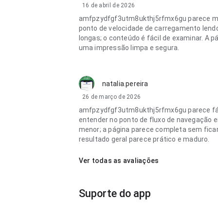
16 de abril de 2026
amfpzydfgf3utm8ukthj5rfmx6gu parece m
ponto de velocidade de carregamento lend
longas; o conteúdo é fácil de examinar. A p
uma impressão limpa e segura.
natalia.pereira
26 de março de 2026
amfpzydfgf3utm8ukthj5rfmx6gu parece fác
entender no ponto de fluxo de navegação 
menor; a página parece completa sem fica
resultado geral parece prático e maduro.
Ver todas as avaliações
Suporte do app