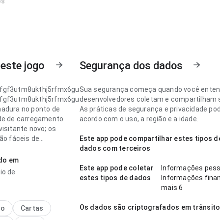
os
este jogo
Segurança dos dados
fgf3utm8ukthj5rfmx6gu
Sua segurança começa quando você ente
fgf3utm8ukthj5rfmx6gu
desenvolvedores coletam e compartilham 
adura no ponto de
As práticas de segurança e privacidade po
de de carregamento
acordo com o uso, a região e a idade.
visitante novo; os
são fáceis de
Este app pode compartilhar estes tipos d
ar. A página deixa uma
dados com terceiros
o limpa e segura.
ado em
Este app pode coletar
Informações pess
io de
fgf3utm8ukthj5rfmx6gu
estes tipos de dados
Informações finan
esponsiva no ponto de
mais 6
de de carregamento no
o repetido; a interface
Os dados são criptografados em trânsit
no
Cartas
rai das informações do