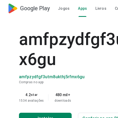
Google Play
Jogos
Apps
Livros
C
amfpzydfgf3
x6gu
amfpzydfgf3utm8ukthj5rfmx6gu
Compras no app
4.2
480 mil+
star
1534 avaliações
downloads