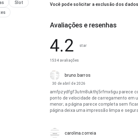
as
Slot
o passa mais confiança
Você pode solicitar a exclusão dos dado
o.
tes
Avaliações e resenhas
4.2
star
1534 avaliações
bruno.barros
30 de abril de 2026
amfpzydfgf3utm8ukthj5rfmx6gu parece co
ponto de velocidade de carregamento em 
menor; a página parece completa sem ficar
página deixa uma impressão limpa e segura
carolina.correia