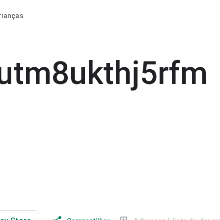
rianças
utm8ukthj5rfm