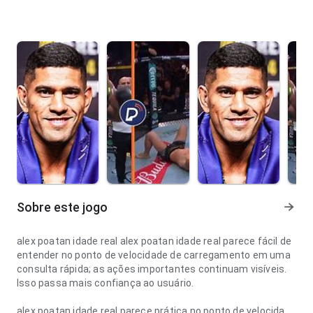
Sobre este jogo
alex poatan idade real alex poatan idade real parece fácil de
entender no ponto de velocidade de carregamento em uma
consulta rápida; as ações importantes continuam visíveis.
Isso passa mais confiança ao usuário.
alex poatan idade real parece prática no ponto de velocidade