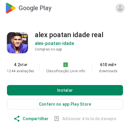
Google Play
alex poatan idade real
alex-poatan-idade
Compras no app
4.2
610 mil+
star
1244 avaliações
Classificação Livre
info
downloads
Instalar
Conferir no app Play Store
Compartilhar
Adicionar à lista de desejos