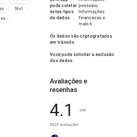
o torna o app mais
pode coletar
pessoais,
as
Slot
ante para testar.
estes tipos
Informações
de dados
financeiras e
tes
mais 6
Os dados são criptografados
em trânsito
Você pode solicitar a exclusão
dos dados
Avaliações e
resenhas
4.1
star
9825 avaliações