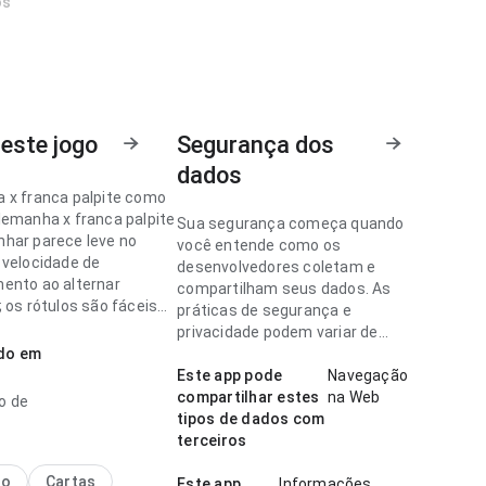
os
este jogo
Segurança dos
dados
 x franca palpite como
lemanha x franca palpite
Sua segurança começa quando
har parece leve no
você entende como os
 velocidade de
desenvolvedores coletam e
ento ao alternar
compartilham seus dados. As
 os rótulos são fáceis
práticas de segurança e
anhar. A página deixa
privacidade podem variar de
essão limpa e segura.
ado em
acordo com o uso, a região e a
idade.
Este app pode
Navegação
 x franca palpite como
compartilhar estes
na Web
o de
arece madura no ponto
tipos de dados com
idade de carregamento
terceiros
ela menor; os rótulos
is de acompanhar. Esse
no
Cartas
Este app
Informações