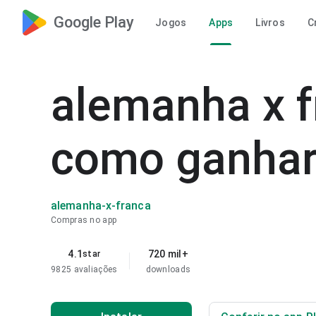
Google Play
Jogos
Apps
Livros
C
alemanha x f
como ganha
alemanha-x-franca
Compras no app
4.1
720 mil+
star
9825 avaliações
downloads