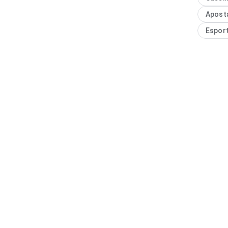
equilíbri
Apost
interess
Espor