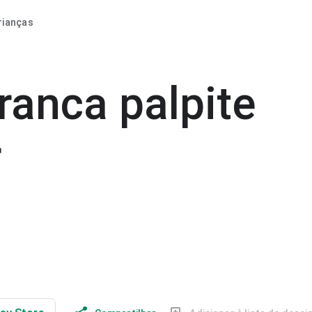
rianças
ranca palpite
r