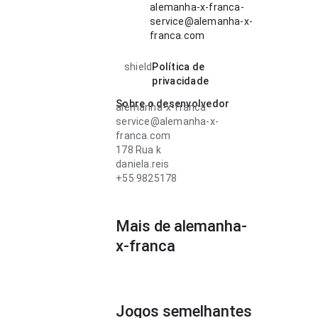
alemanha-x-franca-
service@alemanha-x-
franca.com
shield
Política de
privacidade
Sobre o desenvolvedor
alemanha-x-franca
service@alemanha-x-
franca.com
178 Rua k
daniela.reis
+55 9825178
Mais de alemanha-
x-franca
Jogos semelhantes