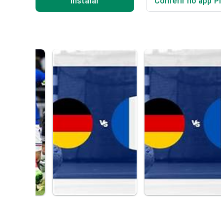
Instalar
Conferir no app P