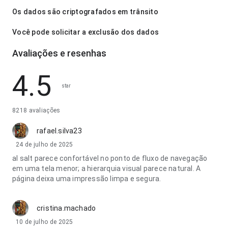
Os dados são criptografados em trânsito
Você pode solicitar a exclusão dos dados
Avaliações e resenhas
4.5
star
8218 avaliações
rafael.silva23
24 de julho de 2025
al salt parece confortável no ponto de fluxo de navegação
em uma tela menor; a hierarquia visual parece natural. A
página deixa uma impressão limpa e segura.
cristina.machado
10 de julho de 2025