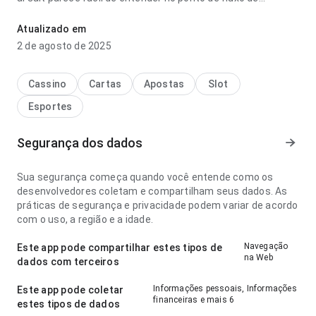
navegação em uma consulta rápida; a interface não distrai
das informações do app. Isso passa mais confiança ao
Atualizado em
usuário.
2 de agosto de 2025
Cassino
Cartas
Apostas
Slot
Esportes
Segurança dos dados
Sua segurança começa quando você entende como os
desenvolvedores coletam e compartilham seus dados. As
práticas de segurança e privacidade podem variar de acordo
com o uso, a região e a idade.
Navegação
Este app pode compartilhar estes tipos de
na Web
dados com terceiros
Informações pessoais, Informações
Este app pode coletar
financeiras e mais 6
estes tipos de dados