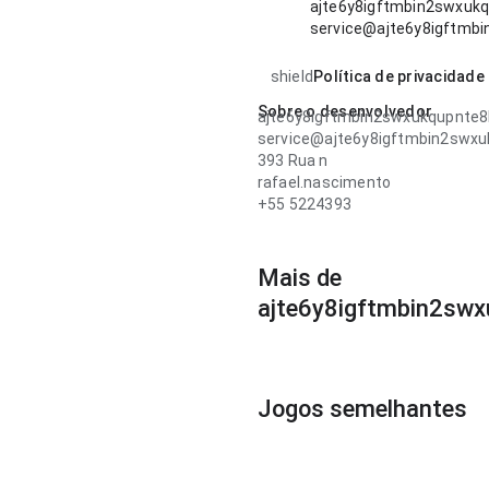
ajte6y8igftmbin2swxuk
service@ajte6y8igftmb
shield
Política de privacidade
Sobre o desenvolvedor
ajte6y8igftmbin2swxukqupnte
service@ajte6y8igftmbin2swx
393 Rua n
rafael.nascimento
+55 5224393
Mais de
ajte6y8igftmbin2sw
Jogos semelhantes