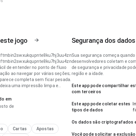
os
este jogo
Segurança dos dados
igftmbin2swxukqupnte8ku7hj3uu4zn
Sua segurança começa quando 
igftmbin2swxukqupnte8ku7hj3uu4zn
desenvolvedores coletam e com
cil de entender no ponto de fluxo
de segurança e privacidade pod
ação ao navegar por várias seções;
região e a idade.
 parece completa sem ficar pesada.
 deixa uma impressão limpa e
Este app pode compartilhar es
com terceiros
ado em
igftmbin2swxukqupnte8ku7hj3uu4zn
Este app pode coletar estes
I
osto de
esponsiva no ponto de fluxo de
tipos de dados
f
o ao navegar por várias seções; as
portantes continuam visíveis. A
Os dados são criptografados 
ausa uma impressão melhor que
no
Cartas
Apostas
rico.
Você pode solicitar a exclusã