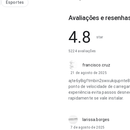
Esportes
Avaliações e resenha
4.8
star
5224 avaliações
francisco.cruz
21 de agosto de 2025
ajte6y8igftmbin2swxukqupnte8
ponto de velocidade de carregam
experiência evita passos desne
rapidamente se vale instalar.
larissa.borges
7 de agosto de 2025