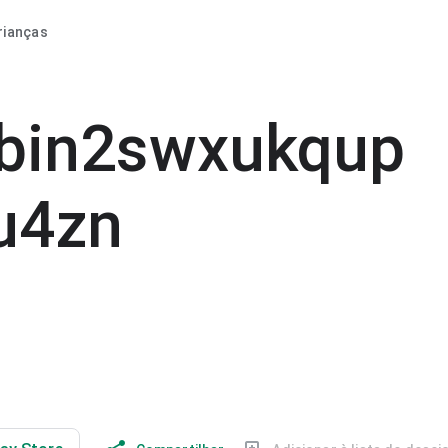
rianças
mbin2swxukqup
u4zn