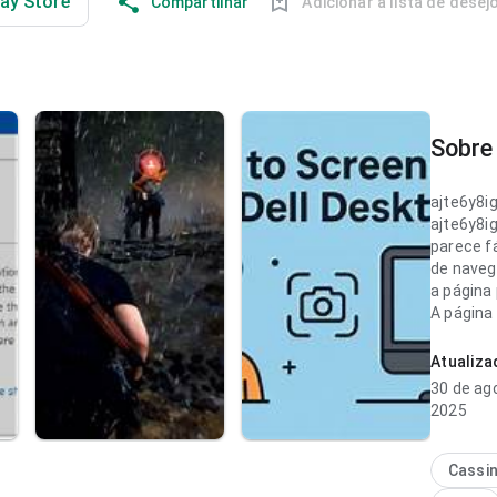
lay Store
Compartilhar
Adicionar à lista de desej
Sobre 
ajte6y8
ajte6y8
parece fá
de naveg
a página
A página
segura.
Atualiz
ajte6y8
30 de ag
parece r
2025
navegaçã
ações im
página c
Cassi
algo gené