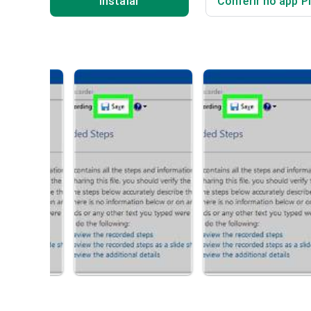
Instalar
Conferir no app P