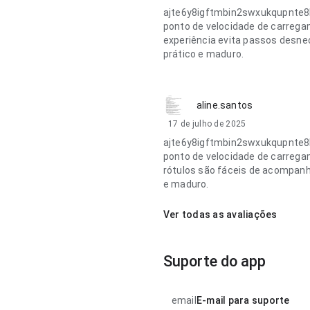
ajte6y8igftmbin2swxukqupnte8
ponto de velocidade de carregam
experiência evita passos desnec
prático e maduro.
aline.santos
17 de julho de 2025
ajte6y8igftmbin2swxukqupnte8k
ponto de velocidade de carregam
rótulos são fáceis de acompanha
e maduro.
Ver todas as avaliações
Suporte do app
email
E-mail para suporte