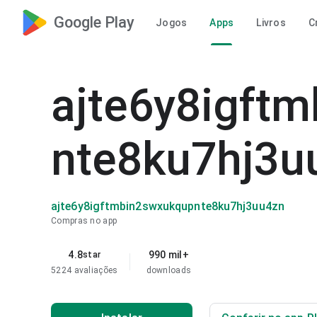
Google Play
Jogos
Apps
Livros
C
ajte6y8igft
nte8ku7hj3u
ajte6y8igftmbin2swxukqupnte8ku7hj3uu4zn
Compras no app
4.8
990 mil+
star
5224 avaliações
downloads