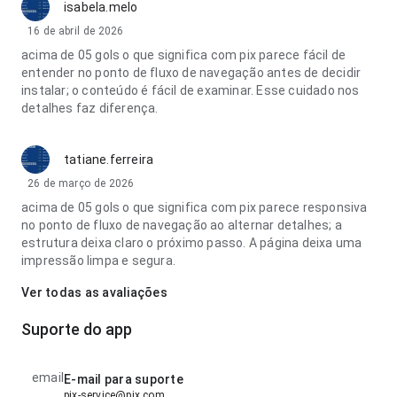
isabela.melo
16 de abril de 2026
acima de 05 gols o que significa com pix parece fácil de
entender no ponto de fluxo de navegação antes de decidir
instalar; o conteúdo é fácil de examinar. Esse cuidado nos
detalhes faz diferença.
tatiane.ferreira
26 de março de 2026
acima de 05 gols o que significa com pix parece responsiva
no ponto de fluxo de navegação ao alternar detalhes; a
estrutura deixa claro o próximo passo. A página deixa uma
impressão limpa e segura.
Ver todas as avaliações
Suporte do app
email
E-mail para suporte
pix-service@pix.com