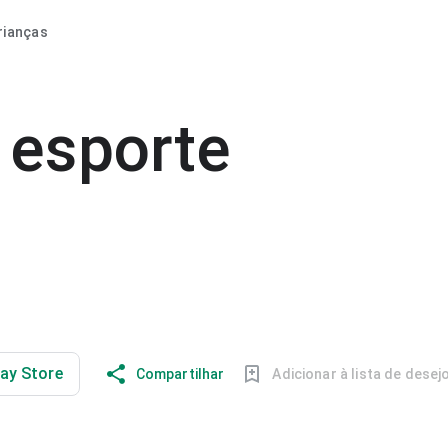
rianças
 esporte
lay Store
Compartilhar
Adicionar à lista de desej