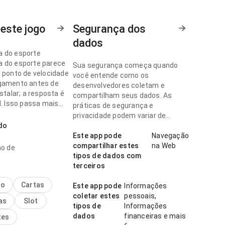
este jogo
Segurança dos
dados
 do esporte
 do esporte parece
Sua segurança começa quando
o ponto de velocidade
você entende como os
gamento antes de
desenvolvedores coletam e
nstalar; a resposta é
compartilham seus dados. As
l. Isso passa mais
práticas de segurança e
a ao usuário.
privacidade podem variar de
do
acordo com o uso, a região e a
 do esporte parece
idade.
Este app pode
Navegação
no ponto de velocidade
compartilhar estes
na Web
ho de
egamento para um
tipos de dados com
 novo; a hierarquia
terceiros
rece natural. Esse
nos detalhes faz
no
Cartas
Este app pode
Informações
a.
coletar estes
pessoais,
as
Slot
tipos de
Informações
dados
financeiras e mais
tes