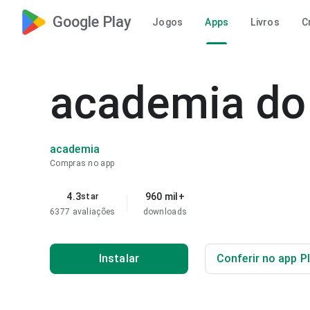
Google Play
Jogos
Apps
Livros
C
academia do
academia
Compras no app
4.3
960 mil+
star
6377 avaliações
downloads
Instalar
Conferir no app P