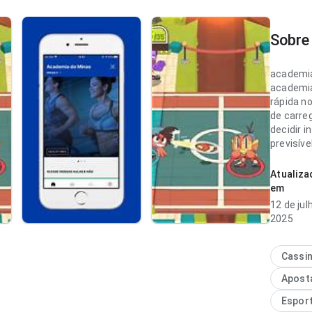
Sobre 
academia
academia
rápida n
de carre
decidir i
previsíve
confianç
Atualiza
academia
em
estável 
12 de jul
de carr
2025
visitante
visual pa
cuidado 
Cassi
diferenç
Apost
Espor