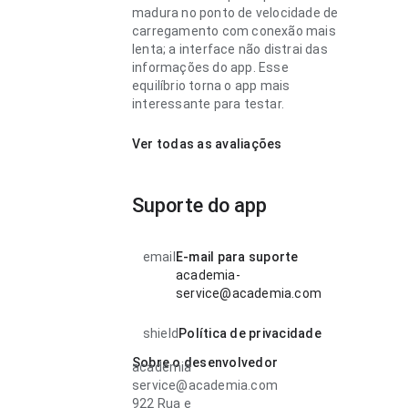
madura no ponto de velocidade de
carregamento com conexão mais
lenta; a interface não distrai das
informações do app. Esse
equilíbrio torna o app mais
interessante para testar.
Ver todas as avaliações
Suporte do app
email
E-mail para suporte
academia-
service@academia.com
shield
Política de privacidade
Sobre o desenvolvedor
academia
service@academia.com
922 Rua e