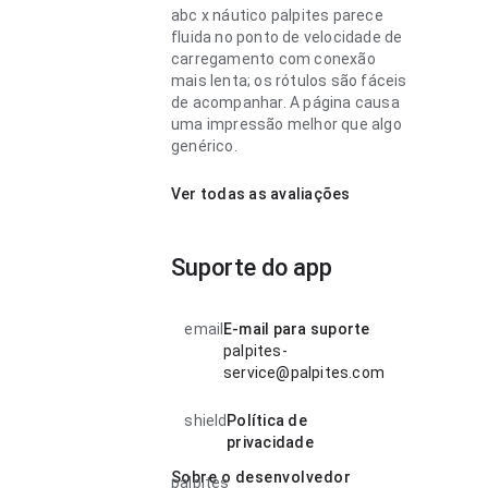
abc x náutico palpites parece
fluida no ponto de velocidade de
carregamento com conexão
mais lenta; os rótulos são fáceis
de acompanhar. A página causa
uma impressão melhor que algo
genérico.
Ver todas as avaliações
Suporte do app
email
E-mail para suporte
palpites-
service@palpites.com
shield
Política de
privacidade
Sobre o desenvolvedor
palpites