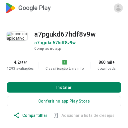
Google Play
a7pgukd67hdf8v9w
a7pgukd67hdf8v9w
Compras no app
4.2
860 mil+
star
1293 avaliações
Classificação Livre
info
downloads
Instalar
Conferir no app Play Store
Compartilhar
Adicionar à lista de desejos