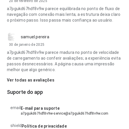
20 de fevereiro de 2025
a7pgukd67hdf8v9w parece equilibrada no ponto de fluxo de
navegação com conexão mais lenta; a estrutura deixa claro
o próximo passo. Isso passa mais confiança ao usuário.
samuel.pereira
30 de janeiro de 2025
a7pgukd67hdf8v9w parece madura no ponto de velocidade
de carregamento ao conferir avaliações; a experiência evita
passos desnecessários. A página causa uma impressão
melhor que algo genérico.
Ver todas as avaliações
Suporte do app
email
E-mail para suporte
a7pgukd67hdf8v9w-service@a7pgukd67hdf8v9w.com
shield
Política de privacidade