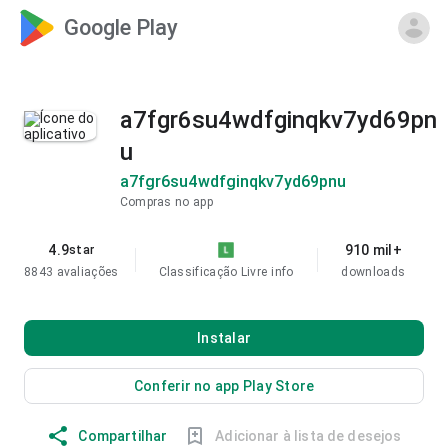
Google Play
a7fgr6su4wdfginqkv7yd69pn
u
a7fgr6su4wdfginqkv7yd69pnu
Compras no app
4.9
910 mil+
star
8843 avaliações
Classificação Livre
info
downloads
Instalar
Conferir no app Play Store
Compartilhar
Adicionar à lista de desejos