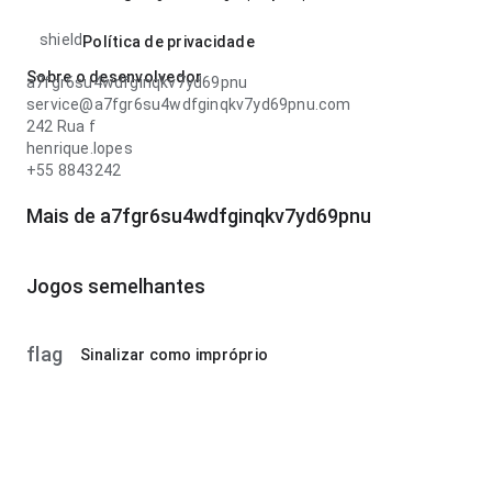
shield
Política de privacidade
Sobre o desenvolvedor
a7fgr6su4wdfginqkv7yd69pnu
service@a7fgr6su4wdfginqkv7yd69pnu.com
242 Rua f
henrique.lopes
+55 8843242
Mais de a7fgr6su4wdfginqkv7yd69pnu
Jogos semelhantes
flag
Sinalizar como impróprio