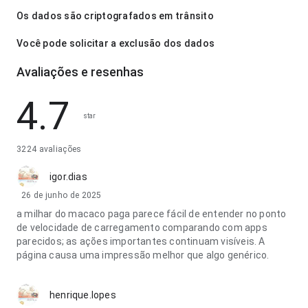
Os dados são criptografados em trânsito
Você pode solicitar a exclusão dos dados
Avaliações e resenhas
4.7
star
3224 avaliações
igor.dias
26 de junho de 2025
a milhar do macaco paga parece fácil de entender no ponto
de velocidade de carregamento comparando com apps
parecidos; as ações importantes continuam visíveis. A
página causa uma impressão melhor que algo genérico.
henrique.lopes