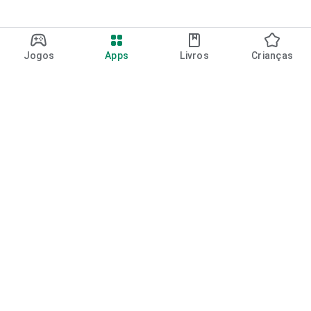
Jogos
Apps
Livros
Crianças
Google Play
Play Pass
Pontos do Play Points
Vales-presente
Resgatar
Política de reembolso