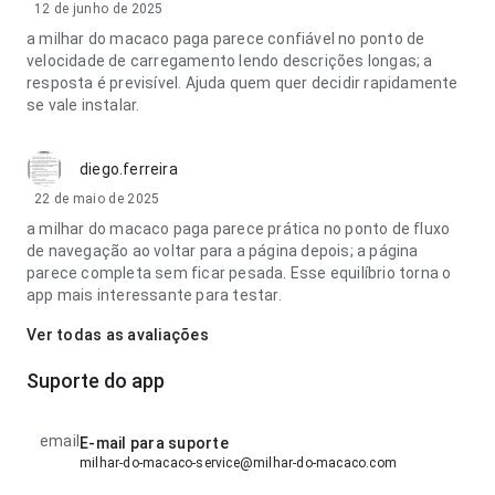
12 de junho de 2025
a milhar do macaco paga parece confiável no ponto de
velocidade de carregamento lendo descrições longas; a
resposta é previsível. Ajuda quem quer decidir rapidamente
se vale instalar.
diego.ferreira
22 de maio de 2025
a milhar do macaco paga parece prática no ponto de fluxo
de navegação ao voltar para a página depois; a página
parece completa sem ficar pesada. Esse equilíbrio torna o
app mais interessante para testar.
Ver todas as avaliações
Suporte do app
email
E-mail para suporte
milhar-do-macaco-service@milhar-do-macaco.com