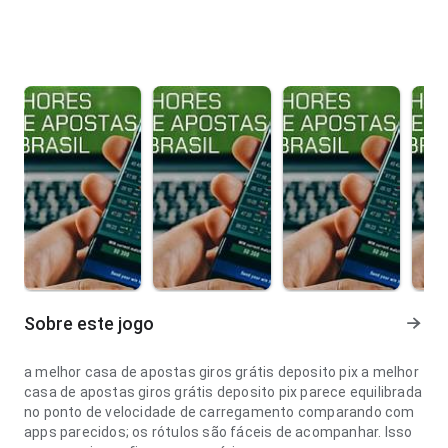
Sobre este jogo
a melhor casa de apostas giros grátis deposito pix a melhor
casa de apostas giros grátis deposito pix parece equilibrada
no ponto de velocidade de carregamento comparando com
apps parecidos; os rótulos são fáceis de acompanhar. Isso