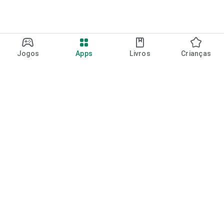
Jogos
Apps
Livros
Crianças
Google Play
Play Pass
Pontos do Play Points
Vales-presente
Resgatar
Política de reembolso