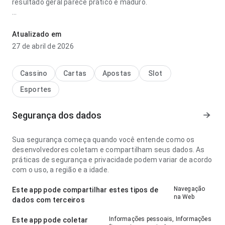
resultado geral parece prático e maduro.
9fgame paga mesmo baixar aplicativo blazer é legal parece
objetiva no ponto de velocidade de carregamento no uso
Atualizado em
diário repetido; a página parece completa sem ficar pesada.
27 de abril de 2026
Esse cuidado nos detalhes faz diferença.
Cassino
Cartas
Apostas
Slot
Esportes
Segurança dos dados
Sua segurança começa quando você entende como os
desenvolvedores coletam e compartilham seus dados. As
práticas de segurança e privacidade podem variar de acordo
com o uso, a região e a idade.
Navegação
Este app pode compartilhar estes tipos de
na Web
dados com terceiros
Informações pessoais, Informações
Este app pode coletar