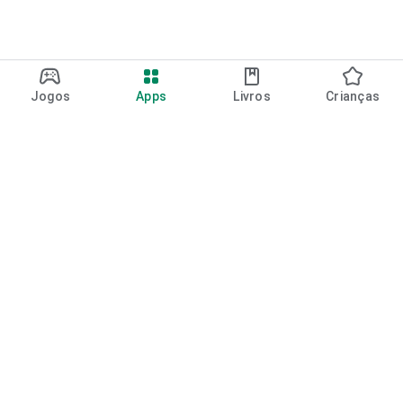
Jogos
Apps
Livros
Crianças
Google Play
Play Pass
Pontos do Play Points
Vales-presente
Resgatar
Política de reembolso