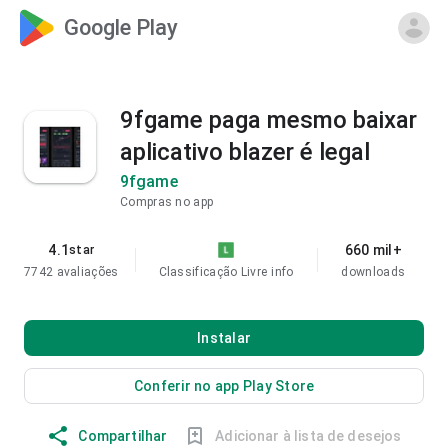
Google Play
9fgame paga mesmo baixar
aplicativo blazer é legal
9fgame
Compras no app
4.1
660 mil+
star
7742 avaliações
Classificação Livre
info
downloads
Instalar
Conferir no app Play Store
Compartilhar
Adicionar à lista de desejos