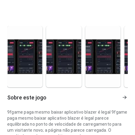
Sobre este jogo
9fgame paga mesmo baixar aplicativo blazer é legal 9fgame
paga mesmo baixar aplicativo blazer é legal parece
equilibrada no ponto de velocidade de carregamento para
um visitante novo; a página não parece carregada. O