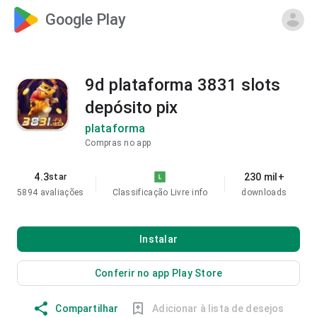
Google Play
9d plataforma 3831 slots
depósito pix
plataforma
Compras no app
4.3
230 mil+
star
5894 avaliações
Classificação Livre
info
downloads
Instalar
Conferir no app Play Store
Compartilhar
Adicionar à lista de desejos