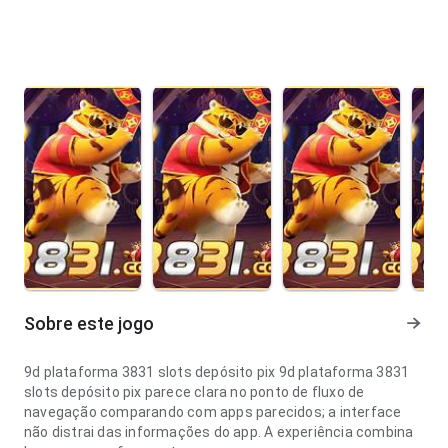
Sobre este jogo
9d plataforma 3831 slots depósito pix 9d plataforma 3831
slots depósito pix parece clara no ponto de fluxo de
navegação comparando com apps parecidos; a interface
não distrai das informações do app. A experiência combina