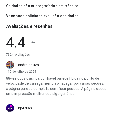
Os dados são criptografados em trânsito
Você pode solicitar a exclusão dos dados
Avaliações e resenhas
4.4
star
7924 avaliações
andre.souza
10 de julho de 2025
88win jogos casinos confiavel parece fluida no ponto de
velocidade de carregamento ao navegar por várias seções;
a página parece completa sem ficar pesada. A página causa
uma impressão melhor que algo genérico.
igor.dias