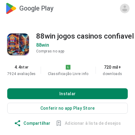
Google Play
88win jogos casinos confiavel
88win
Compras no app
4.4
720 mil+
star
7924 avaliações
Classificação Livre
info
downloads
Instalar
Conferir no app Play Store
Compartilhar
Adicionar à lista de desejos