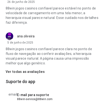
26 de junho de 2025
88win jogos casinos confiavel parece estável no ponto de
velocidade de carregamento em uma tela menor; a
hierarquia visual parece natural. Esse cuidado nos detalhes
faz diferença.
ana.oliveira
5 de junho de 2025
88win jogos casinos confiavel parece clara no ponto de
fluxo de navegação ao conferir avaliações; a hierarquia
visual parece natural. A página causa uma impressão
melhor que algo genérico.
Ver todas as avaliações
Suporte do app
email
E-mail para suporte
88win-service@88win.com