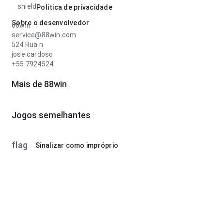
shield
Política de privacidade
Sobre o desenvolvedor
88win
service@88win.com
524 Rua n
jose.cardoso
+55 7924524
Mais de 88win
Jogos semelhantes
flag
Sinalizar como impróprio