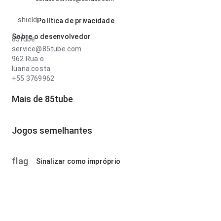
shield
Política de privacidade
Sobre o desenvolvedor
85tube
service@85tube.com
962 Rua o
luana.costa
+55 3769962
Mais de 85tube
Jogos semelhantes
flag
Sinalizar como impróprio