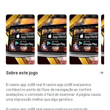
Sobre este jogo
8 casino app zo88 real 8 casino app zo88 real parece
confiável no ponto de fluxo de navegação ao conferir
avaliações; o conteúdo é fácil de examinar. A página causa
uma impressão melhor que algo genérico.
8 casino app zo88 real parece madura no ponto de