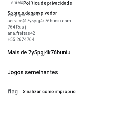
shield
Política de privacidade
Sobre o desenvolvedor
7y5pgj4k76buniu
service@7y5pgj4k76buniu.com
764 Rua j
ana.freitas42
+55 2674764
Mais de 7y5pgj4k76buniu
Jogos semelhantes
flag
Sinalizar como impróprio