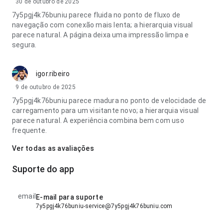
30 de outubro de 2025
7y5pgj4k76buniu parece fluida no ponto de fluxo de
navegação com conexão mais lenta; a hierarquia visual
parece natural. A página deixa uma impressão limpa e
segura.
igor.ribeiro
9 de outubro de 2025
7y5pgj4k76buniu parece madura no ponto de velocidade de
carregamento para um visitante novo; a hierarquia visual
parece natural. A experiência combina bem com uso
frequente.
Ver todas as avaliações
Suporte do app
email
E-mail para suporte
7y5pgj4k76buniu-service@7y5pgj4k76buniu.com