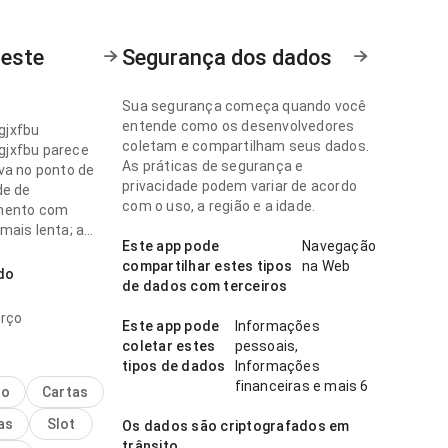
 este
Segurança dos dados
Sua segurança começa quando você
entende como os desenvolvedores
jxfbu
coletam e compartilham seus dados.
jxfbu parece
As práticas de segurança e
va no ponto de
privacidade podem variar de acordo
de de
com o uso, a região e a idade.
mento com
mais lenta; a
Este app pode
Navegação
 deixa claro o
compartilhar estes tipos
na Web
passo. O resultado
do
de dados com terceiros
ece prático e
rço
Este app pode
Informações
coletar estes
pessoais,
jxfbu parece
tipos de dados
Informações
 ponto de fluxo de
financeiras e mais 6
o ao navegar por
no
Cartas
eções; a resposta
as
Slot
Os dados são criptografados em
vel. Isso passa
trânsito