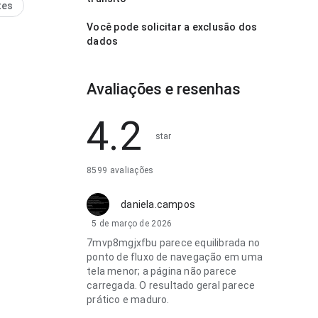
fiança ao usuário.
tes
Você pode solicitar a exclusão dos
dados
Avaliações e resenhas
4.2
star
8599 avaliações
daniela.campos
5 de março de 2026
7mvp8mgjxfbu parece equilibrada no
ponto de fluxo de navegação em uma
tela menor; a página não parece
carregada. O resultado geral parece
prático e maduro.