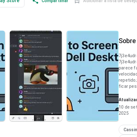
lay Store
Compartilhar
Adicionar à lista de desej
Sobre 
7j3e4ud
7j3e4ud
parece f
velocida
repetido
ficar pe
impressã
Atualiz
7j3e4ud
10 de se
parece c
2025
carregam
interfac
app. Iss
Cassi
usuário.