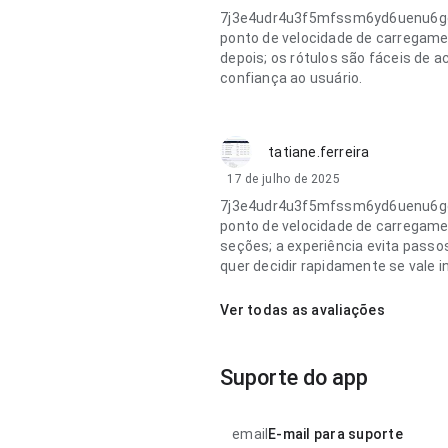
7j3e4udr4u3f5mfssm6yd6uenu6gga
ponto de velocidade de carregamen
depois; os rótulos são fáceis de 
confiança ao usuário.
tatiane.ferreira
17 de julho de 2025
7j3e4udr4u3f5mfssm6yd6uenu6gga
ponto de velocidade de carregame
seções; a experiência evita pass
quer decidir rapidamente se vale in
Ver todas as avaliações
Suporte do app
email
E-mail para suporte