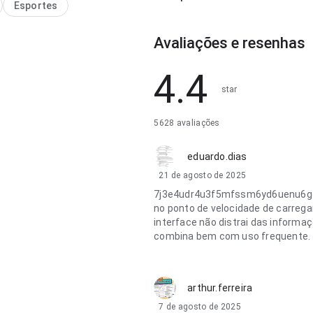
Esportes
Avaliações e resenhas
4.4
star
5628 avaliações
eduardo.dias
21 de agosto de 2025
7j3e4udr4u3f5mfssm6yd6uenu6gga
no ponto de velocidade de carrega
interface não distrai das informaç
combina bem com uso frequente.
arthur.ferreira
7 de agosto de 2025