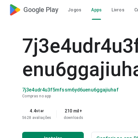
Google Play
Jogos
Apps
Livros
C
7j3e4udr4u
enu6ggajiuh
7j3e4udr4u3f5mfssm6yd6uenu6ggajiuhaf
Compras no app
4.4
210 mil+
star
5628 avaliações
downloads