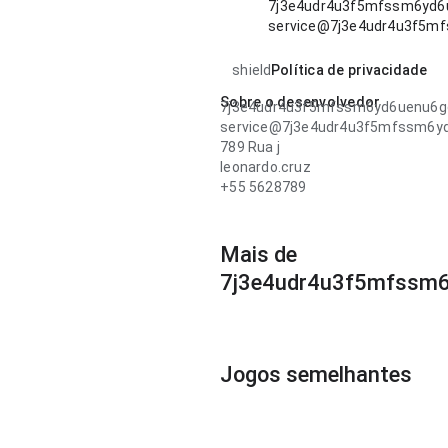
7j3e4udr4u3f5mfssm6yd6u
service@7j3e4udr4u3f5mf
shield
Política de privacidade
Sobre o desenvolvedor
7j3e4udr4u3f5mfssm6yd6uenu6gg
service@7j3e4udr4u3f5mfssm6yd
789 Rua j
leonardo.cruz
+55 5628789
Mais de
7j3e4udr4u3f5mfssm6
Jogos semelhantes