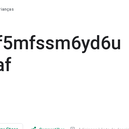
rianças
3f5mfssm6yd6u
af