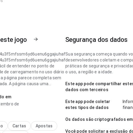
os
este jogo
Segurança dos dados
r4u3f5mfssm6yd6uenu6ggajiuhaf
Sua segurança começa quando vo
r4u3f5mfssm6yd6uenu6ggajiuhaf
desenvolvedores coletam e compa
ácil de entender no ponto de
práticas de segurança e privacid
de de carregamento no uso diário
o uso, a região e a idade.
; a página parece completa sem
sada. A página causa uma
Este app pode compartilhar estes
o melhor que algo genérico.
dados com terceiros
ado em
r4u3f5mfssm6yd6uenu6ggajiuhaf
Este app pode coletar
Info
tembro de
lara no ponto de velocidade de
estes tipos de dados
finan
ento no uso diário repetido; a
e não distrai das informações do
Os dados são criptografados em
o passa mais confiança ao
no
Cartas
Apostas
Você pode solicitar a exclusão 