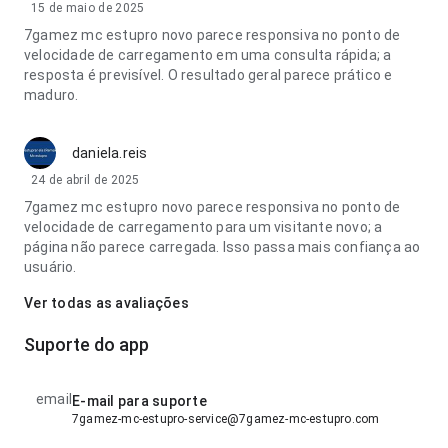
15 de maio de 2025
7gamez mc estupro novo parece responsiva no ponto de
velocidade de carregamento em uma consulta rápida; a
resposta é previsível. O resultado geral parece prático e
maduro.
daniela.reis
24 de abril de 2025
7gamez mc estupro novo parece responsiva no ponto de
velocidade de carregamento para um visitante novo; a
página não parece carregada. Isso passa mais confiança ao
usuário.
Ver todas as avaliações
Suporte do app
email
E-mail para suporte
7gamez-mc-estupro-service@7gamez-mc-estupro.com