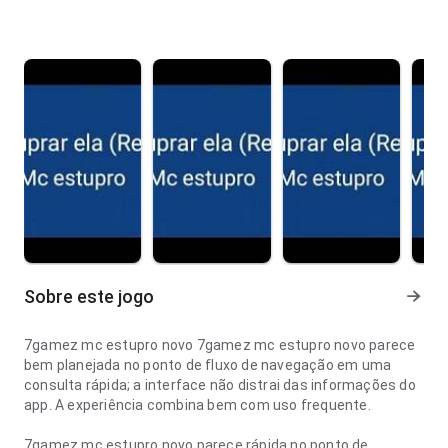
Sobre este jogo
7gamez mc estupro novo 7gamez mc estupro novo parece
bem planejada no ponto de fluxo de navegação em uma
consulta rápida; a interface não distrai das informações do
app. A experiência combina bem com uso frequente.
7gamez mc estupro novo parece rápida no ponto de