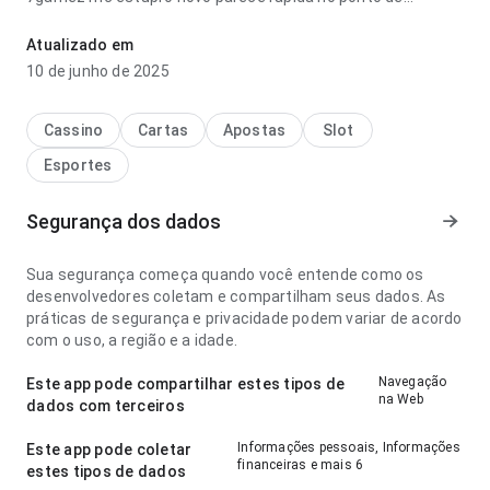
velocidade de carregamento lendo descrições longas; a
interface não distrai das informações do app. Ajuda quem
Atualizado em
quer decidir rapidamente se vale instalar.
10 de junho de 2025
Cassino
Cartas
Apostas
Slot
Esportes
Segurança dos dados
Sua segurança começa quando você entende como os
desenvolvedores coletam e compartilham seus dados. As
práticas de segurança e privacidade podem variar de acordo
com o uso, a região e a idade.
Navegação
Este app pode compartilhar estes tipos de
na Web
dados com terceiros
Informações pessoais, Informações
Este app pode coletar
financeiras e mais 6
estes tipos de dados