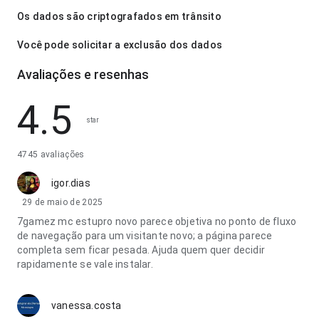
Os dados são criptografados em trânsito
Você pode solicitar a exclusão dos dados
Avaliações e resenhas
4.5
star
4745 avaliações
igor.dias
29 de maio de 2025
7gamez mc estupro novo parece objetiva no ponto de fluxo
de navegação para um visitante novo; a página parece
completa sem ficar pesada. Ajuda quem quer decidir
rapidamente se vale instalar.
vanessa.costa