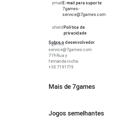
email
E-mail para suporte
7games-
service@7games.com
shield
Política de
privacidade
Sobre o desenvolvedor
7games
service@7games.com
719 Rua y
fernanda.rocha
+55 7191719
Mais de 7games
Jogos semelhantes