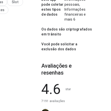
as
Slot
bem com uso frequente.
pode coletar
pessoais,
estes tipos
Informações
tes
de dados
financeiras e
mais 6
Os dados são criptografados
em trânsito
Você pode solicitar a
exclusão dos dados
Avaliações e
resenhas
4.6
star
7191 avaliações