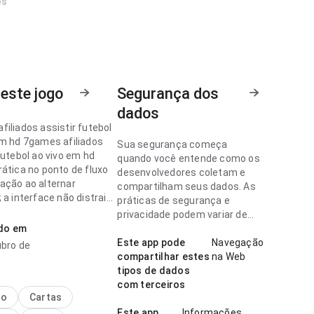
os
este jogo
Segurança dos
dados
iliados assistir futebol
em hd 7games afiliados
Sua segurança começa
futebol ao vivo em hd
quando você entende como os
rática no ponto de fluxo
desenvolvedores coletam e
ação ao alternar
compartilham seus dados. As
 a interface não distrai
práticas de segurança e
rmações do app. Isso
privacidade podem variar de
is confiança ao usuário.
ado em
acordo com o uso, a região e a
idade.
Este app pode
Navegação
ubro de
iliados assistir futebol
compartilhar estes
na Web
em hd parece leve no
tipos de dados
 fluxo de navegação com
com terceiros
mais lenta; o conteúdo é
no
Cartas
examinar. A experiência
Este app
Informações