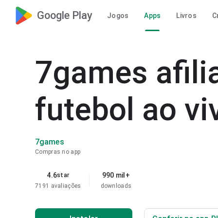
Google Play
Jogos
Apps
Livros
C
7games afilia
futebol ao v
7games
Compras no app
4.6
990 mil+
star
7191 avaliações
downloads