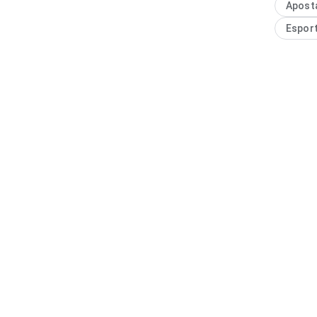
Apost
combina 
Espor