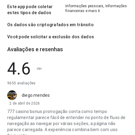
Informações pessoais, Informações
Este app pode coletar
financeiras e mais 6
estes tipos de dados
Os dados são criptografados em trânsito
Você pode solicitar a exclusão dos dados
Avaliações e resenhas
4.6
star
9655 avaliações
diego.mendes
2 de abril de 2026
777 casino bonus prorrogação conta como tempo
regulamentar parece fácil de entender no ponto de fluxo de
navegação ao navegar por várias seções; a página não
parece carregada. A experiência combina bem com uso