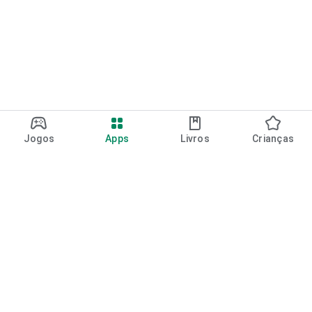
Jogos
Apps
Livros
Crianças
Google Play
Play Pass
Pontos do Play Points