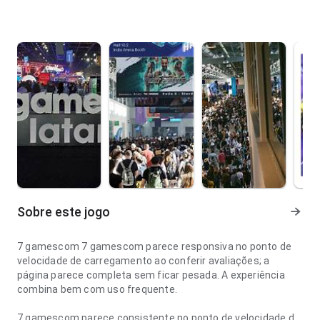
Sobre este jogo
7 gamescom 7 gamescom parece responsiva no ponto de
velocidade de carregamento ao conferir avaliações; a
página parece completa sem ficar pesada. A experiência
combina bem com uso frequente.
7 gamescom parece consistente no ponto de velocidade de