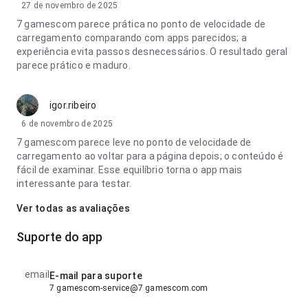
27 de novembro de 2025
7 gamescom parece prática no ponto de velocidade de
carregamento comparando com apps parecidos; a
experiência evita passos desnecessários. O resultado geral
parece prático e maduro.
igor.ribeiro
6 de novembro de 2025
7 gamescom parece leve no ponto de velocidade de
carregamento ao voltar para a página depois; o conteúdo é
fácil de examinar. Esse equilíbrio torna o app mais
interessante para testar.
Ver todas as avaliações
Suporte do app
email
E-mail para suporte
7 gamescom-service@7 gamescom.com