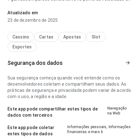
carregamento ao conferir avaliações; os rótulos são fáceis
de acompanhar. O resultado geral parece prático e maduro.
Atualizado em
23 de dezembro de 2025
Cassino
Cartas
Apostas
Slot
Esportes
Segurança dos dados
Sua segurança começa quando você entende como os
desenvolvedores coletam e compartilham seus dados. As
práticas de segurança e privacidade podem variar de acordo
com o uso, a região e a idade.
Navegação
Este app pode compartilhar estes tipos de
na Web
dados com terceiros
Informações pessoais, Informações
Este app pode coletar
financeiras e mais 6
estes tipos de dados