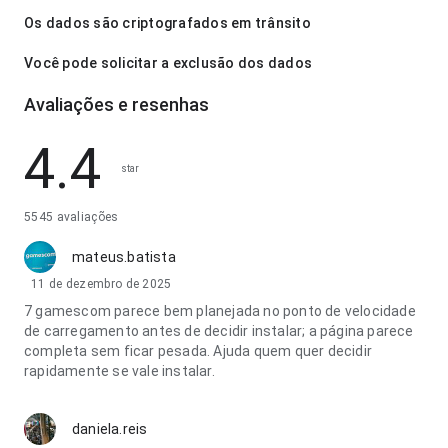
Os dados são criptografados em trânsito
Você pode solicitar a exclusão dos dados
Avaliações e resenhas
4.4
star
5545 avaliações
mateus.batista
11 de dezembro de 2025
7 gamescom parece bem planejada no ponto de velocidade
de carregamento antes de decidir instalar; a página parece
completa sem ficar pesada. Ajuda quem quer decidir
rapidamente se vale instalar.
daniela.reis