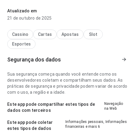
velocidade de carregamento ao navegar por várias seções;
a resposta é previsível. O resultado geral parece prático e
Atualizado em
maduro.
21 de outubro de 2025
Cassino
Cartas
Apostas
Slot
Esportes
Segurança dos dados
Sua segurança começa quando você entende como os
desenvolvedores coletam e compartilham seus dados. As
práticas de segurança e privacidade podem variar de acordo
com o uso, a região e a idade.
Navegação
Este app pode compartilhar estes tipos de
na Web
dados com terceiros
Informações pessoais, Informações
Este app pode coletar
financeiras e mais 6
estes tipos de dados