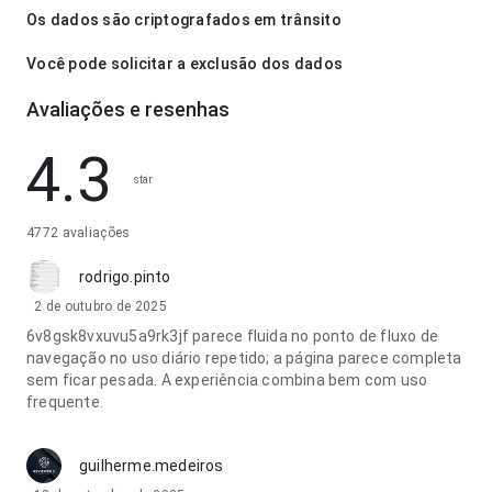
Os dados são criptografados em trânsito
Você pode solicitar a exclusão dos dados
Avaliações e resenhas
4.3
star
4772 avaliações
rodrigo.pinto
2 de outubro de 2025
6v8gsk8vxuvu5a9rk3jf parece fluida no ponto de fluxo de
navegação no uso diário repetido; a página parece completa
sem ficar pesada. A experiência combina bem com uso
frequente.
guilherme.medeiros