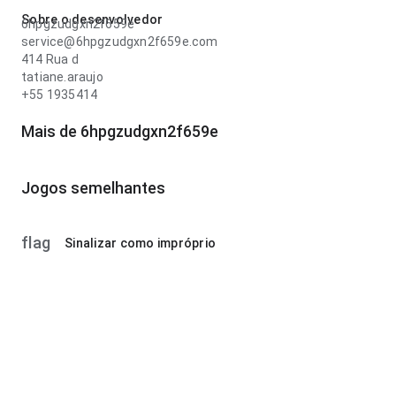
Sobre o desenvolvedor
6hpgzudgxn2f659e
service@6hpgzudgxn2f659e.com
414 Rua d
tatiane.araujo
+55 1935414
Mais de 6hpgzudgxn2f659e
Jogos semelhantes
flag
Sinalizar como impróprio