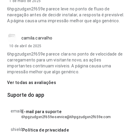
1 de maio de 2025
6hpgzudgxn2f659e parece leve no ponto de fluxo de
navegação antes de decidir instalar; a resposta é previsível.
A página causa uma impressão melhor que algo genérico.
camila.carvalho
10 de abril de 2025
6hpgzudgxn2f659e parece clara no ponto de velocidade de
carregamento para um visitante novo; as ações
importantes continuam visíveis. A página causa uma
impressão melhor que algo genérico.
Ver todas as avaliações
Suporte do app
email
E-mail para suporte
6hpgzudgxn2f659e-service@6hpgzudgxn2f659e.com
shield
Política de privacidade