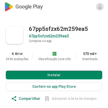
Google Play
67pp5sfzx62m259ea5
67pp5sfzx62m259ea5
Compras no app
4.4
570 mil+
star
2938 avaliações
Classificação Livre
info
downloads
Instalar
Conferir no app Play Store
Compartilhar
Adicionar à lista de desejos