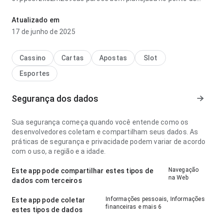
velocidade de carregamento ao alternar detalhes; os rótulos
são fáceis de acompanhar. A página deixa uma impressão
Atualizado em
limpa e segura.
17 de junho de 2025
Cassino
Cartas
Apostas
Slot
Esportes
Segurança dos dados
Sua segurança começa quando você entende como os
desenvolvedores coletam e compartilham seus dados. As
práticas de segurança e privacidade podem variar de acordo
com o uso, a região e a idade.
Navegação
Este app pode compartilhar estes tipos de
na Web
dados com terceiros
Informações pessoais, Informações
Este app pode coletar
financeiras e mais 6
estes tipos de dados