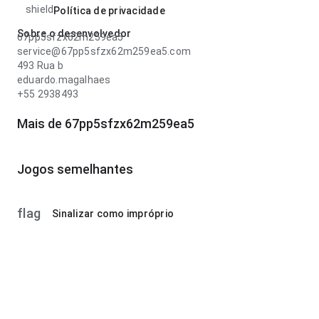
shield
Política de privacidade
Sobre o desenvolvedor
67pp5sfzx62m259ea5
service@67pp5sfzx62m259ea5.com
493 Rua b
eduardo.magalhaes
+55 2938493
Mais de 67pp5sfzx62m259ea5
Jogos semelhantes
flag
Sinalizar como impróprio