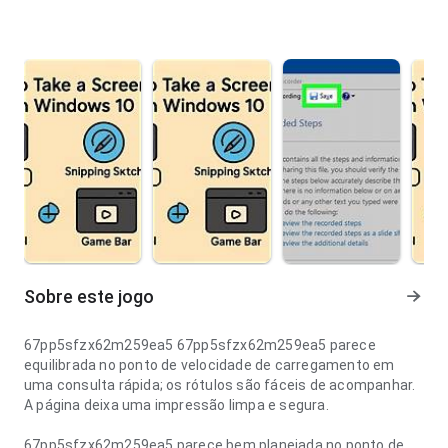
Sobre este jogo
67pp5sfzx62m259ea5 67pp5sfzx62m259ea5 parece
equilibrada no ponto de velocidade de carregamento em
uma consulta rápida; os rótulos são fáceis de acompanhar.
A página deixa uma impressão limpa e segura.
67pp5sfzx62m259ea5 parece bem planejada no ponto de