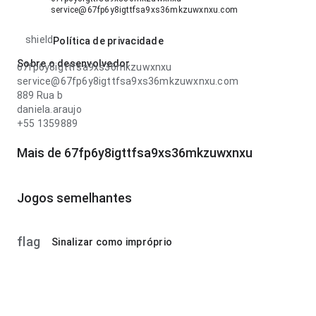
service@67fp6y8igttfsa9xs36mkzuwxnxu.com
shield
Política de privacidade
Sobre o desenvolvedor
67fp6y8igttfsa9xs36mkzuwxnxu
service@67fp6y8igttfsa9xs36mkzuwxnxu.com
889 Rua b
daniela.araujo
+55 1359889
Mais de 67fp6y8igttfsa9xs36mkzuwxnxu
Jogos semelhantes
flag
Sinalizar como impróprio