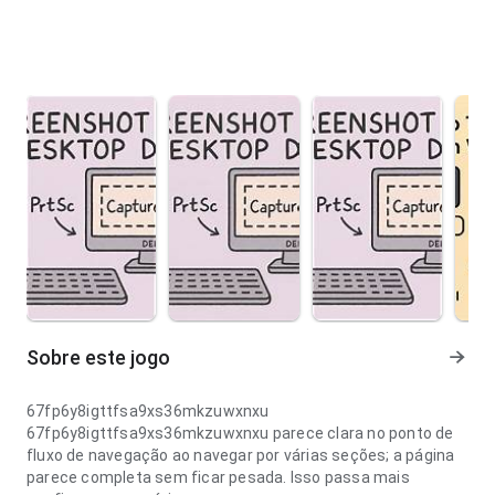
Sobre este jogo
67fp6y8igttfsa9xs36mkzuwxnxu
67fp6y8igttfsa9xs36mkzuwxnxu parece clara no ponto de
fluxo de navegação ao navegar por várias seções; a página
parece completa sem ficar pesada. Isso passa mais