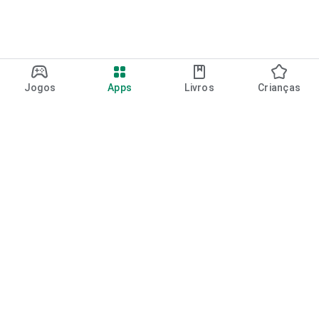
Jogos
Apps
Livros
Crianças
Google Play
Play Pass
Pontos do Play Points
Vales-presente
Resgatar
Política de reembolso