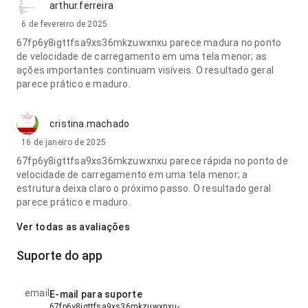
arthur.ferreira
6 de fevereiro de 2025
67fp6y8igttfsa9xs36mkzuwxnxu parece madura no ponto
de velocidade de carregamento em uma tela menor; as
ações importantes continuam visíveis. O resultado geral
parece prático e maduro.
cristina.machado
16 de janeiro de 2025
67fp6y8igttfsa9xs36mkzuwxnxu parece rápida no ponto de
velocidade de carregamento em uma tela menor; a
estrutura deixa claro o próximo passo. O resultado geral
parece prático e maduro.
Ver todas as avaliações
Suporte do app
email
E-mail para suporte
67fp6y8igttfsa9xs36mkzuwxnxu-