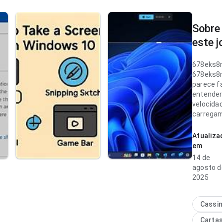
Sobre
este j
678eks8r
678eks8r
parece fá
entender
velocida
carrega
um visita
estrutura
Atualiza
o próxim
em
passa m
14 de
confianç
agosto d
2025
678eks8r
parece fá
entender
Cassi
fluxo de
Carta