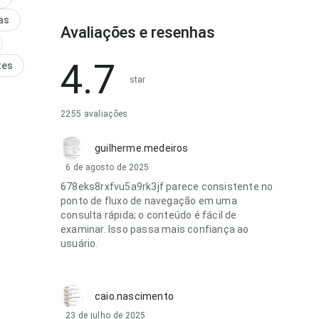
decidir
 a interface
as
Avaliações e resenhas
ai das
ões do app.
dado nos
4.7
tes
 faz
star
a.
2255 avaliações
guilherme.medeiros
6 de agosto de 2025
678eks8rxfvu5a9rk3jf parece consistente no
ponto de fluxo de navegação em uma
consulta rápida; o conteúdo é fácil de
examinar. Isso passa mais confiança ao
usuário.
caio.nascimento
23 de julho de 2025