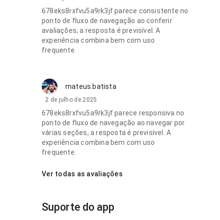
678eks8rxfvu5a9rk3jf parece consistente no
ponto de fluxo de navegação ao conferir
avaliações; a resposta é previsível. A
experiência combina bem com uso
frequente.
mateus.batista
2 de julho de 2025
678eks8rxfvu5a9rk3jf parece responsiva no
ponto de fluxo de navegação ao navegar por
várias seções; a resposta é previsível. A
experiência combina bem com uso
frequente.
Ver todas as avaliações
Suporte do app