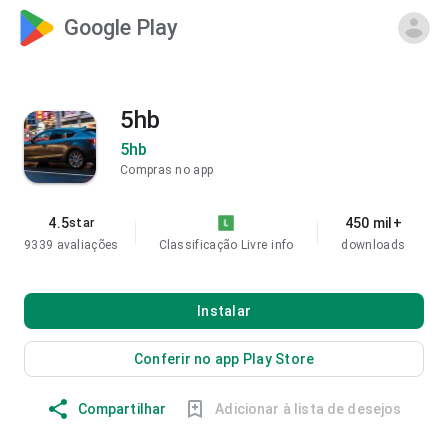
Google Play
5hb
5hb
Compras no app
4.5
450 mil+
star
9339 avaliações
Classificação Livre
info
downloads
Instalar
Conferir no app Play Store
Compartilhar
Adicionar à lista de desejos