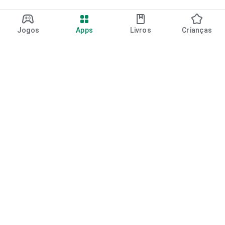
Jogos
Apps
Livros
Crianças
Google Play
Play Pass
Pontos do Play Points
Vales-presente
Resgatar
Política de reembolso
Crianças e família