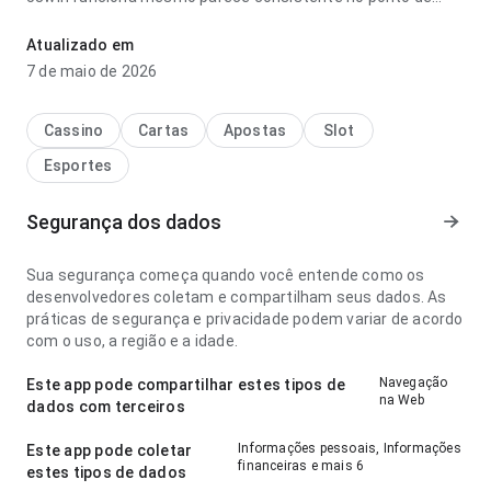
fluxo de navegação ao voltar para a página depois; os
rótulos são fáceis de acompanhar. A experiência combina
Atualizado em
bem com uso frequente.
7 de maio de 2026
Cassino
Cartas
Apostas
Slot
Esportes
Segurança dos dados
Sua segurança começa quando você entende como os
desenvolvedores coletam e compartilham seus dados. As
práticas de segurança e privacidade podem variar de acordo
com o uso, a região e a idade.
Navegação
Este app pode compartilhar estes tipos de
na Web
dados com terceiros
Informações pessoais, Informações
Este app pode coletar
financeiras e mais 6
estes tipos de dados