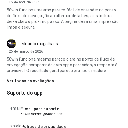
16 de abril de 2026
58win funciona mesmo parece fácil de entender no ponto
de fluxo de navegação ao alternar detalhes; a estrutura
deixa claro o próximo passo. A página deixa uma impressão
limpa e segura.
eduardo.magalhaes
26 de março de 2026
58win funciona mesmo parece clara no ponto de fluxo de
navegação comparando com apps parecidos; a resposta é
previsível. O resultado geral parece prático e maduro.
Ver todas as avaliações
Suporte do app
email
E-mail para suporte
58win-service@58win.com
shield
Política de privacidade