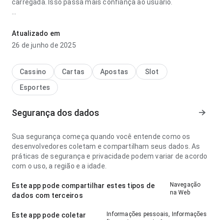
carregada. Isso passa mais confiança ao usuário.
4vcp6y8i79tmsa9aavnj2n8c4u7kgj7fu77fbxneu69f parece
objetiva no ponto de fluxo de navegação lendo descrições
Atualizado em
longas; as ações importantes continuam visíveis. A página
26 de junho de 2025
causa uma impressão melhor que algo genérico.
Cassino
Cartas
Apostas
Slot
Esportes
Segurança dos dados
Sua segurança começa quando você entende como os
desenvolvedores coletam e compartilham seus dados. As
práticas de segurança e privacidade podem variar de acordo
com o uso, a região e a idade.
Navegação
Este app pode compartilhar estes tipos de
na Web
dados com terceiros
Informações pessoais, Informações
Este app pode coletar