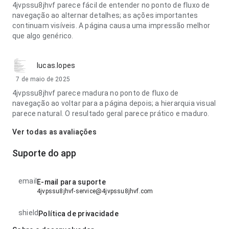
4jvpssu8jhvf parece fácil de entender no ponto de fluxo de
navegação ao alternar detalhes; as ações importantes
continuam visíveis. A página causa uma impressão melhor
que algo genérico.
lucas.lopes
7 de maio de 2025
4jvpssu8jhvf parece madura no ponto de fluxo de
navegação ao voltar para a página depois; a hierarquia visual
parece natural. O resultado geral parece prático e maduro.
Ver todas as avaliações
Suporte do app
email
E-mail para suporte
4jvpssu8jhvf-service@4jvpssu8jhvf.com
shield
Política de privacidade