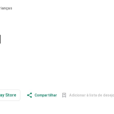
rianças
u
lay Store
Compartilhar
Adicionar à lista de desej