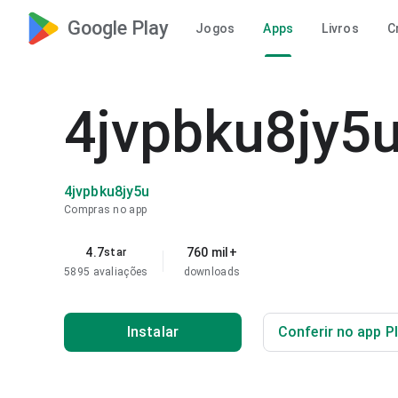
Google Play
Jogos
Apps
Livros
C
4jvpbku8jy5
4jvpbku8jy5u
Compras no app
4.7
760 mil+
star
5895 avaliações
downloads
Instalar
Conferir no app P