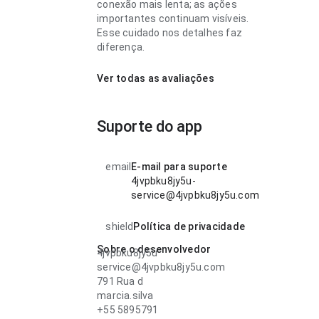
conexão mais lenta; as ações
importantes continuam visíveis.
Esse cuidado nos detalhes faz
diferença.
Ver todas as avaliações
Suporte do app
email
E-mail para suporte
4jvpbku8jy5u-
service@4jvpbku8jy5u.com
shield
Política de privacidade
Sobre o desenvolvedor
4jvpbku8jy5u
service@4jvpbku8jy5u.com
791 Rua d
marcia.silva
+55 5895791