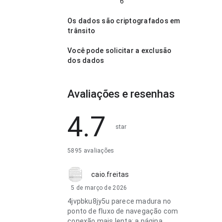
6
Os dados são criptografados em
trânsito
Você pode solicitar a exclusão
dos dados
Avaliações e resenhas
4.7
star
5895 avaliações
caio.freitas
5 de março de 2026
4jvpbku8jy5u parece madura no
ponto de fluxo de navegação com
conexão mais lenta; a página