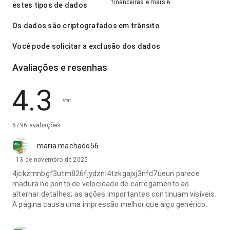
financeiras e mais 6
estes tipos de dados
Os dados são criptografados em trânsito
Você pode solicitar a exclusão dos dados
Avaliações e resenhas
4.3
star
6796 avaliações
maria.machado56
13 de novembro de 2025
4jckzmnbgf3utm826fjydzni4tzkgajxj3nfd7ueun parece
madura no ponto de velocidade de carregamento ao
alternar detalhes; as ações importantes continuam visíveis.
A página causa uma impressão melhor que algo genérico.