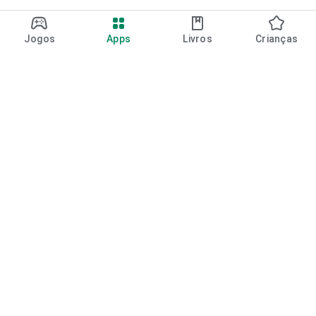
Jogos
Apps
Livros
Crianças
Google Play
Play Pass
Pontos do Play Points
Vales-presente
Resgatar
Política de reembolso
Crianças e família