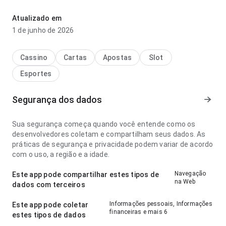
navegação ao navegar por várias seções; a estrutura deixa
claro o próximo passo. Esse cuidado nos detalhes faz
Atualizado em
diferença.
1 de junho de 2026
Cassino
Cartas
Apostas
Slot
Esportes
Segurança dos dados
Sua segurança começa quando você entende como os
desenvolvedores coletam e compartilham seus dados. As
práticas de segurança e privacidade podem variar de acordo
com o uso, a região e a idade.
Navegação
Este app pode compartilhar estes tipos de
na Web
dados com terceiros
Informações pessoais, Informações
Este app pode coletar
financeiras e mais 6
estes tipos de dados