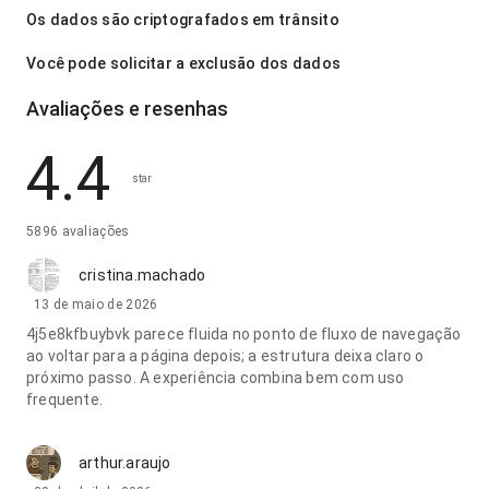
Os dados são criptografados em trânsito
Você pode solicitar a exclusão dos dados
Avaliações e resenhas
4.4
star
5896 avaliações
cristina.machado
13 de maio de 2026
4j5e8kfbuybvk parece fluida no ponto de fluxo de navegação
ao voltar para a página depois; a estrutura deixa claro o
próximo passo. A experiência combina bem com uso
frequente.
arthur.araujo